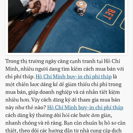
Trong thị trường ngày càng cạnh tranh tại Hồ Chí
Minh, nhiều người đang tìm kiếm cách mua bán với
chi phí thấp.
Hồ Chí Minh buy-in chi phí thấp
là
một chiến lược đáng kể để giảm thiểu chi phí trong
mua bán, giúp doanh nghiệp và cá nhân tiết kiệm
nhiều hơn. Vậy cách đăng ký để tham gia mua bán
này như thế nào?
Hồ Chí Minh buy-in chi phí thấp
cách đăng ký thường đòi hỏi các bước đơn giản,
nhanh chóng và rõ ràng. Bạn cần chuẩn bị hồ sơ cần
thiết, theo dõi các hướng dẫn từ nhà cung cấp dịch